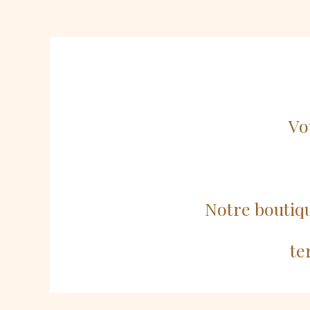
Vo
Notre boutiq
te