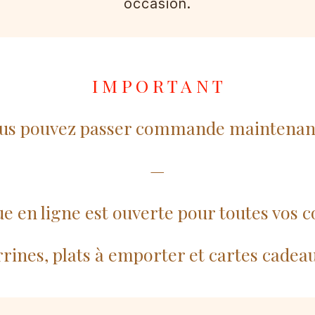
occasion.
I M P O R T A N T
us pouvez passer commande maintenant
—
ue en ligne est ouverte pour toutes vos
rrines, plats à emporter et cartes cadeau