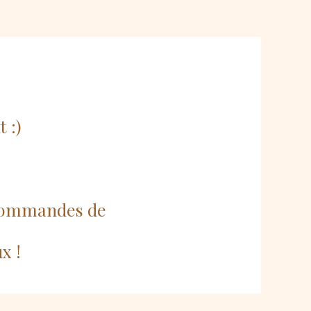
 :)
 commandes de
x !